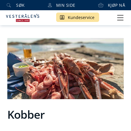
SØK
MIN SIDE
KJØP NÅ
Kundeservice
Kobber