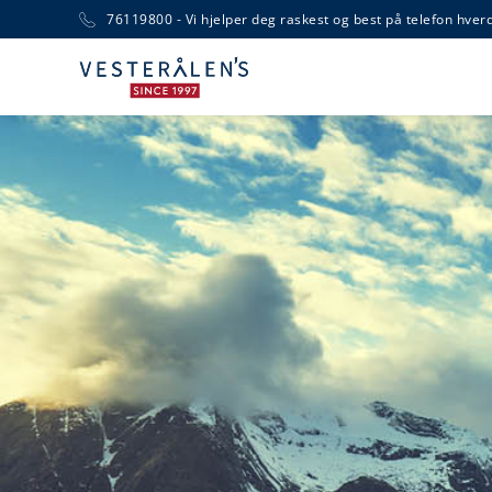
76119800 - Vi hjelper deg raskest og best på telefon hver