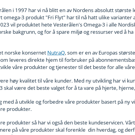
rålen i 1997 har vi nå blitt en av Nordens absolutt størst
 omega-3 produkt "Fri Flyt" har til nå hatt ulike varianter a
023 vil produktet hete Vesterålen's Omega-3 i alle Nordisk
rske bakgrunn, og for å spare miljø og ressurser ved å ha ett
det norske konsernet
NutraQ
, som er en av Europas størst
som leveres direkte hjem til forbruker på abonnementsbasis
vikle våre produkter og tjenester til det beste for alle vå
evere høy kvalitet til våre kunder. Med ny utvikling har vi 
-3 skal være det beste valget for å ta vare på hjerte, hjer
g med å utvikle og forbedre våre produkter basert på ny vi
våre produkter.
å våre produkter så har vi også den beste kundeservicen. Vårt
re på våre produkter skal forenkle din hverdag, og derfor