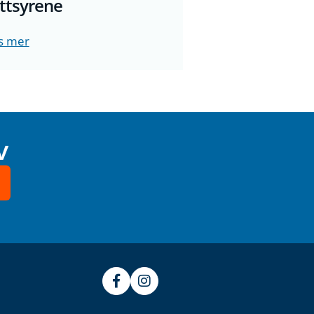
ttsyrene
s mer
v