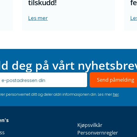
tilskudd!
fe
Les mer
Le
d deg på vårt nyhetsbre
Send påmelding
erer personvernet ditt og deler aldri informasjonen din. Les mer
her
.
en's
Kjøpsvilkår
ss
Personvernregler